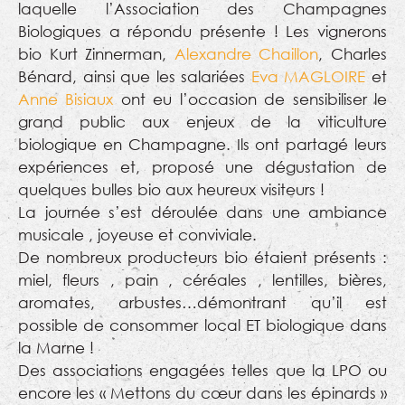
laquelle l’Association des Champagnes
Biologiques a répondu présente ! Les vignerons
bio Kurt Zinnerman,
Alexandre Chaillon
, Charles
Bénard, ainsi que les salariées
Eva MAGLOIRE
et
Anne Bisiaux
ont eu l’occasion de sensibiliser le
grand public aux enjeux de la viticulture
biologique en Champagne. Ils ont partagé leurs
expériences et, proposé une dégustation de
quelques bulles bio aux heureux visiteurs !
La journée s’est déroulée dans une ambiance
musicale , joyeuse et conviviale.
De nombreux producteurs bio étaient présents :
miel, fleurs , pain , céréales , lentilles, bières,
aromates, arbustes…démontrant qu’il est
possible de consommer local ET biologique dans
la Marne !
Des associations engagées telles que la LPO ou
encore les « Mettons du cœur dans les épinards »