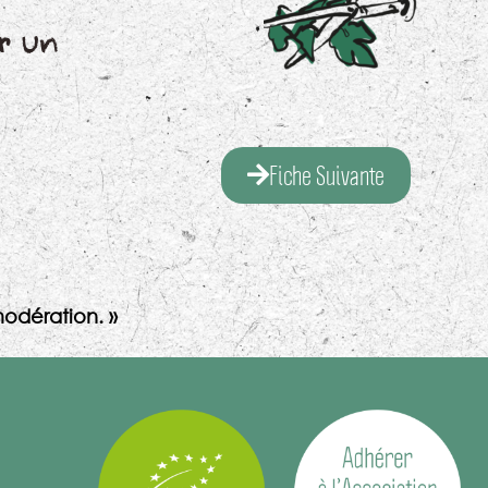
r un
Fiche Suivante
odération. »