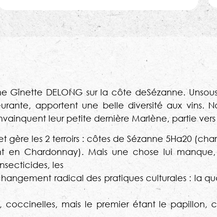
Ginette DELONG sur la côte deSézanne. Unsous-sol
eurante, apportent une belle diversité aux vins. 
vainquent leur petite dernière Marlène, partie vers d
00 et gère les 2 terroirs : côtes de Sézanne 5Ha20 (cha
t en Chardonnay). Mais une chose lui manque, la 
secticides, les
hangement radical des pratiques culturales : la qua
s, coccinelles, mais le premier étant le papillon