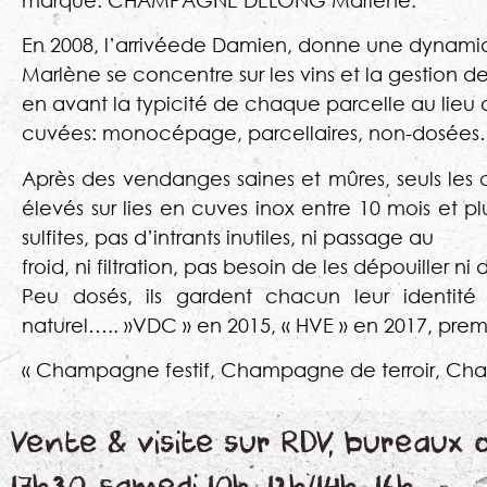
En 2008, l’arrivéede Damien, donne une dynamiqu
Marlène se concentre sur les vins et la gestion de
en avant la typicité de chaque parcelle au lieu
cuvées: monocépage, parcellaires, non-dosée
Après des vendanges saines et mûres, seuls les c
élevés sur lies en cuves inox entre 10 mois et pl
sulfites, pas d’intrants inutiles, ni passage au
froid, ni filtration, pas besoin de les dépouiller ni 
Peu dosés, ils gardent chacun leur identité 
naturel….. »VDC » en 2015, « HVE » en 2017, pre
« Champagne festif, Champagne de terroir, C
Vente & visite sur RDV, bureaux 