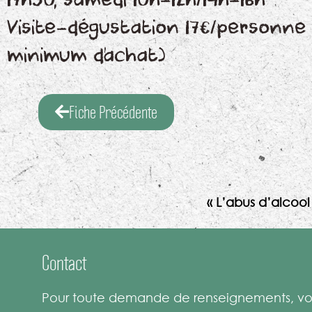
17h30, samedi 10h-12h/14h-16h
Visite-dégustation 17€/personne
minimum d’achat)
Fiche Précédente
« L’abus d’alcoo
Contact
Pour toute demande de renseignements, vou