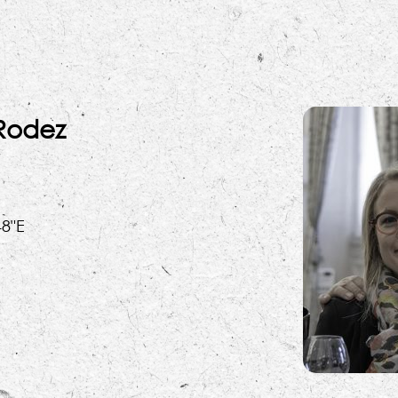
 Rodez
48"E