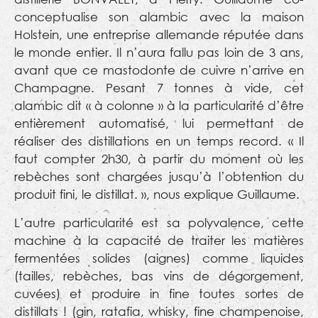
conceptualise son alambic avec la maison
Holstein, une entreprise allemande réputée dans
le monde entier. Il n’aura fallu pas loin de 3 ans,
avant que ce mastodonte de cuivre n’arrive en
Champagne. Pesant 7 tonnes à vide, cet
alambic dit « à colonne » à la particularité d’être
entièrement automatisé, lui permettant de
réaliser des distillations en un temps record. « Il
faut compter 2h30, à partir du moment où les
rebèches sont chargées jusqu’à l’obtention du
produit fini, le distillat. », nous explique Guillaume.
L’autre particularité est sa polyvalence, cette
machine à la capacité de traiter les matières
fermentées solides (aignes) comme liquides
(tailles, rebèches, bas vins de dégorgement,
cuvées) et produire in fine toutes sortes de
distillats ! (gin, ratafia, whisky, fine champenoise,