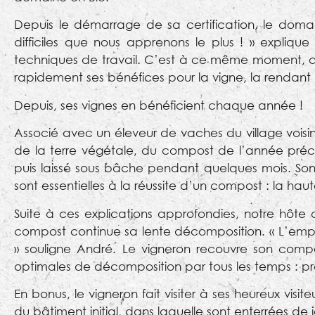
Depuis le démarrage de sa certification, le doma
difficiles que nous apprenons le plus ! » expliqu
techniques de travail. C’est à ce même moment, qu
rapidement ses bénéfices pour la vigne, la rendant p
Depuis, ses vignes en bénéficient chaque année !
Associé avec un éleveur de vaches du village voisin
de la terre végétale, du compost de l’année préc
puis laissé sous bâche pendant quelques mois. So
sont essentielles à la réussite d’un compost : la haut
Suite à ces explications approfondies, notre hôte d
compost continue sa lente décomposition. « L’em
» souligne André. Le vigneron recouvre son comp
optimales de décomposition par tous les temps : pré
En bonus, le vigneron fait visiter à ses heureux visi
du bâtiment initial, dans laquelle sont enterrées de