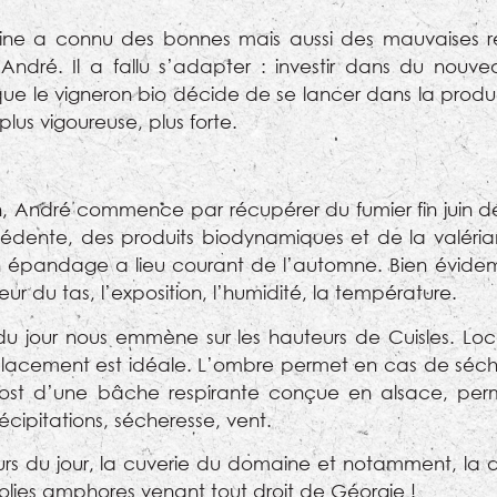
ine a connu des bonnes mais aussi des mauvaises ré
e André. Il a fallu s’adapter : investir dans du nou
e le vigneron bio décide de se lancer dans la produ
lus vigoureuse, plus forte.
, André commence par récupérer du fumier fin juin déb
édente, des produits biodynamiques et de la valéria
n épandage a lieu courant de l’automne. Bien évide
eur du tas, l’exposition, l’humidité, la température.
u jour nous emmène sur les hauteurs de Cuisles. Local
placement est idéale. L’ombre permet en cas de séch
ost d’une bâche respirante conçue en alsace, perme
cipitations, sécheresse, vent.
teurs du jour, la cuverie du domaine et notamment, la d
 jolies amphores venant tout droit de Géorgie !