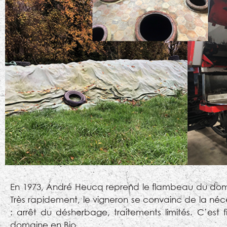
En 1973, André Heucq reprend le flambeau du domaine
Très rapidement, le vigneron se convainc de la néces
: arrêt du désherbage, traitements limités. C’es
domaine en Bio.