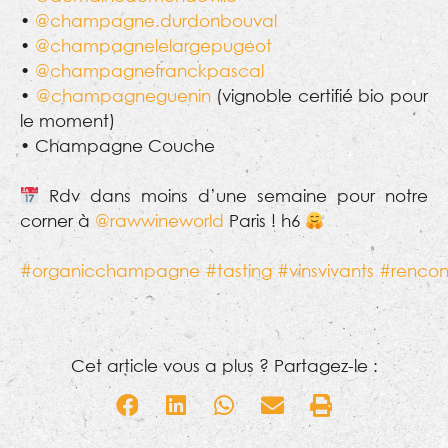
•
@champagne.durdonbouval
•
@champagnelelargepugeot
•
@champagnefranckpascal
•
@champagneguenin
(vignoble certifié bio pour
le moment)
• Champagne Couche
Rdv dans moins d’une semaine pour notre
corner à
@rawwineworld
Paris ! h6
#organicchampagne
#tasting
#vinsvivants
#rencon
Cet article vous a plus ? Partagez-le :