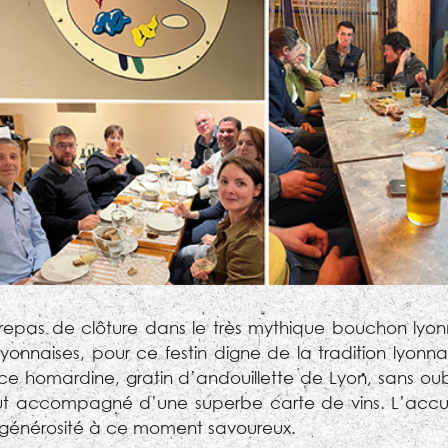
 repas de clôture dans le très mythique bouchon lyon
lyonnaises, pour ce festin digne de la tradition lyonn
e homardine, gratin d’andouillette de Lyon, sans oub
tout accompagné d’une superbe carte de vins. L’accuei
e générosité à ce moment savoureux.