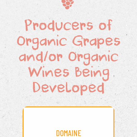
Producers of
Organic Grapes
and/or Organic
Wines Being
Developed
DOMAINE