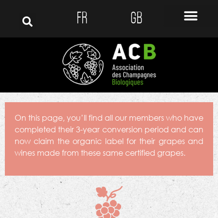
FR
GB
On this page, you’ll find all our members who have
completed their 3-year conversion period and can
now claim the organic label for their grapes and
wines made from these same certified grapes.