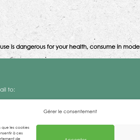
use is dangerous for your health, consume in moder
il to:
Gérer le consentement
es que les cookies
nsentir à ces
ortement de
Accepter